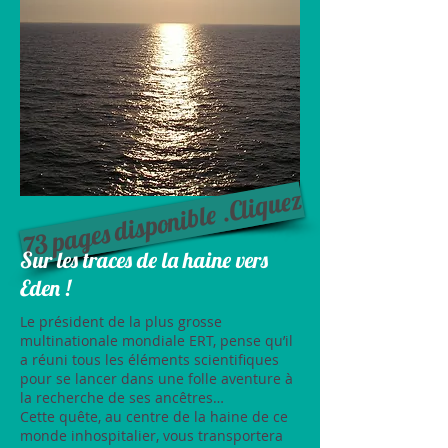
73 pages disponible .Cliquez
Sur les traces de la haine vers
Eden !
Le président de la plus grosse
multinationale mondiale ERT, pense qu’il
a réuni tous les éléments scientifiques
pour se lancer dans une folle aventure à
la recherche de ses ancêtres…
Cette quête, au centre de la haine de ce
monde inhospitalier, vous transportera