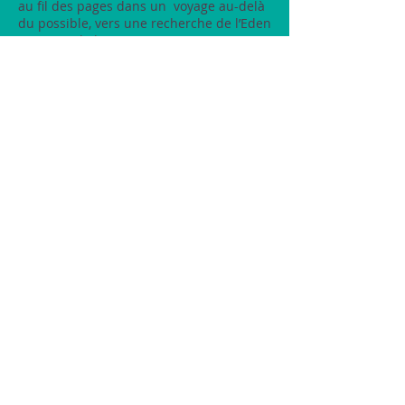
au fil des pages dans un voyage au-delà
du possible, vers une recherche de l’Eden
au coeur de la Terre.
Voir mon site Facebook
Plus d'infos: ma page Facebook
Disponible sur Amazon cliquez ici